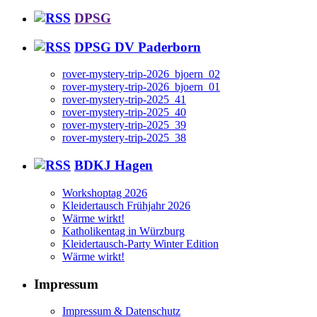
DPSG
DPSG DV Paderborn
rover-mystery-trip-2026_bjoern_02
rover-mystery-trip-2026_bjoern_01
rover-mystery-trip-2025_41
rover-mystery-trip-2025_40
rover-mystery-trip-2025_39
rover-mystery-trip-2025_38
BDKJ Hagen
Workshoptag 2026
Kleidertausch Frühjahr 2026
Wärme wirkt!
Katholikentag in Würzburg
Kleidertausch-Party Winter Edition
Wärme wirkt!
Impressum
Impressum & Datenschutz